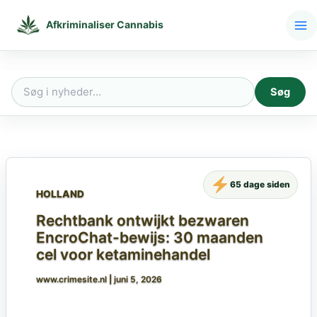
Gå
til
Afkriminaliser Cannabis
indholdet
Søg
Søg
efter:
65 dage siden
HOLLAND
Rechtbank ontwijkt bezwaren
EncroChat-bewijs: 30 maanden
cel voor ketaminehandel
www.crimesite.nl
|
juni 5, 2026