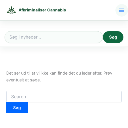
Gå
til
Afkriminaliser Cannabis
indholdet
Søg
Søg
efter:
Det ser ud til at vi ikke kan finde det du leder efter. Prøv
eventuelt at søge.
Søg
efter: