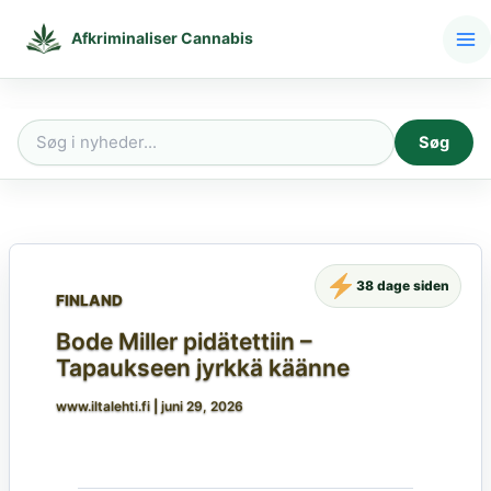
Gå
til
Afkriminaliser Cannabis
indholdet
Søg
Søg
efter:
38 dage siden
FINLAND
Bode Miller pidätettiin –
Tapaukseen jyrkkä käänne
www.iltalehti.fi
|
juni 29, 2026