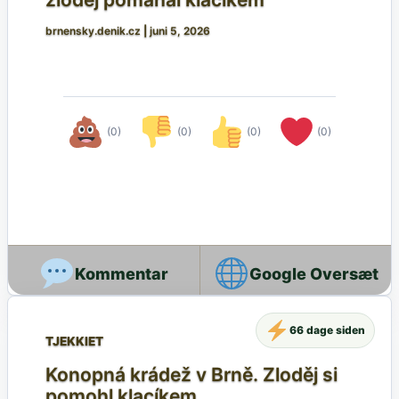
brnensky.denik.cz
|
juni 5, 2026
(0)
(0)
(0)
(0)
Google Oversæt
66 dage siden
TJEKKIET
Konopná krádež v Brně. Zloděj si
pomohl klacíkem