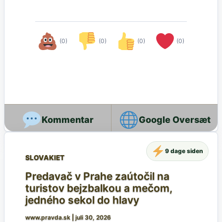
(0)
(0)
(0)
(0)
Google Oversæt
9 dage siden
SLOVAKIET
Predavač v Prahe zaútočil na
turistov bejzbalkou a mečom,
jedného sekol do hlavy
www.pravda.sk
|
juli 30, 2026