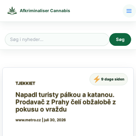
Gå
til
Afkriminaliser Cannabis
indholdet
Søg
Søg
efter:
9 dage siden
TJEKKIET
Napadl turisty pálkou a katanou.
Prodavač z Prahy čelí obžalobě z
pokusu o vraždu
www.metro.cz
|
juli 30, 2026