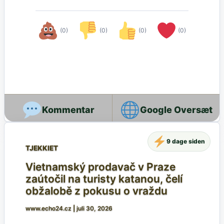
(0)
(0)
(0)
(0)
Google Oversæt
9 dage siden
TJEKKIET
Vietnamský prodavač v Praze
zaútočil na turisty katanou, čelí
obžalobě z pokusu o vraždu
www.echo24.cz
|
juli 30, 2026