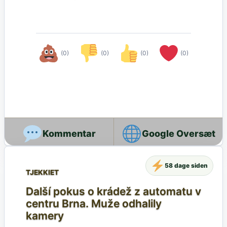
(0)
(0)
(0)
(0)
Google Oversæt
58 dage siden
TJEKKIET
Další pokus o krádež z automatu v
centru Brna. Muže odhalily
kamery