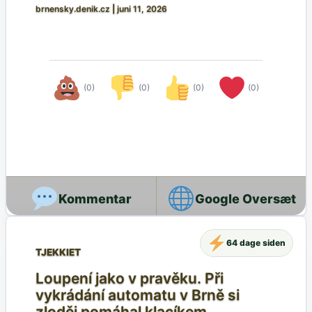
brnensky.denik.cz
|
juni 11, 2026
(0)
(0)
(0)
(0)
Google Oversæt
64 dage siden
TJEKKIET
Loupení jako v pravěku. Při
vykrádání automatu v Brně si
zloděj pomáhal klacíkem