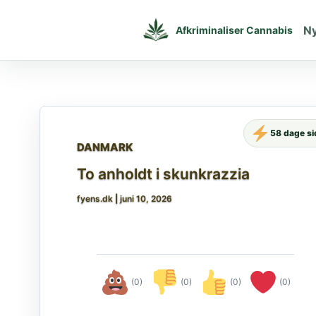
Gå
til
N
Afkriminaliser Cannabis
indholdet
58 dage s
DANMARK
To anholdt i skunkrazzia
fyens.dk
|
juni 10, 2026
(0)
(0)
(0)
(0)