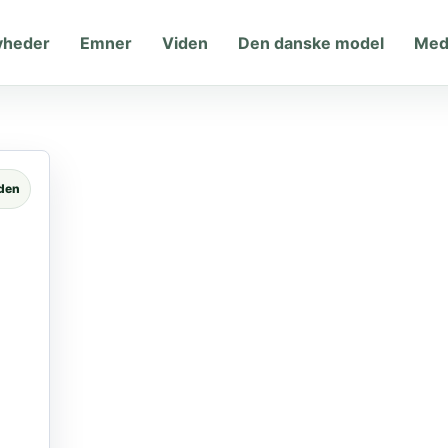
yheder
Emner
Viden
Den danske model
Med
iden