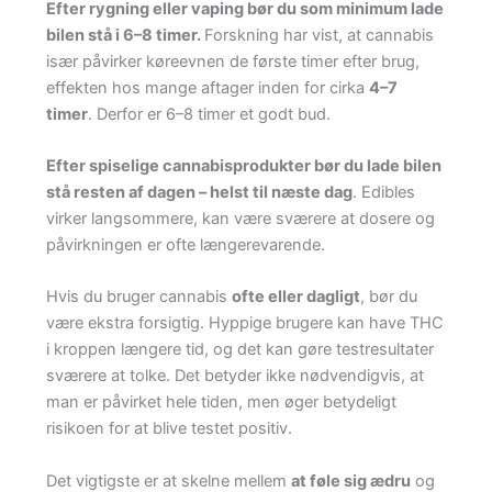
Efter rygning eller vaping bør du som minimum lade
bilen stå i 6–8 timer.
Forskning har vist, at cannabis
især påvirker køreevnen de første timer efter brug,
effekten hos mange aftager inden for cirka
4–7
timer
. Derfor er 6–8 timer et godt bud.
Efter spiselige cannabisprodukter bør du lade bilen
stå resten af dagen – helst til næste dag
. Edibles
virker langsommere, kan være sværere at dosere og
påvirkningen er ofte længerevarende.
Hvis du bruger cannabis
ofte eller dagligt
, bør du
være ekstra forsigtig. Hyppige brugere kan have THC
i kroppen længere tid, og det kan gøre testresultater
sværere at tolke. Det betyder ikke nødvendigvis, at
man er påvirket hele tiden, men øger betydeligt
risikoen for at blive testet positiv.
Det vigtigste er at skelne mellem
at føle sig ædru
og