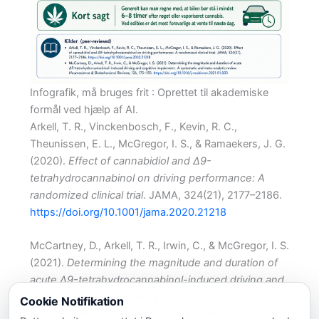
Infografik, må bruges frit : Oprettet til akademiske
formål ved hjælp af AI.
Arkell, T. R., Vinckenbosch, F., Kevin, R. C.,
Theunissen, E. L., McGregor, I. S., & Ramaekers, J. G.
(2020).
Effect of cannabidiol and Δ9-
tetrahydrocannabinol on driving performance: A
randomized clinical trial
. JAMA, 324(21), 2177–2186.
https://doi.org/10.1001/jama.2020.21218
McCartney, D., Arkell, T. R., Irwin, C., & McGregor, I. S.
(2021).
Determining the magnitude and duration of
acute Δ9-tetrahydrocannabinol-induced driving and
cognitive impairment: A systematic and meta-
Cookie Notifikation
analytic review
. Neuroscience & Biobehavioral