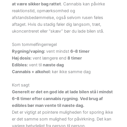
at være sikker bag rattet
. Cannabis kan påvirke
reaktionstid, opmærksomhed og
afstandsbedømmelse, også selvom rusen føles
aftaget. Hvis du stadig føler dig langsom, træt,
ukoncentreret eller “skæv” bør du lade bilen stå.
Som tommelfingerregel
Rygning/vaping:
vent mindst
6–8 timer
Høj dosis:
vent længere end
8 timer
Edibles:
vent til
næste dag
Cannabis + alkohol:
kør ikke samme dag
Kort sagt
Generelt er det en god ide at lade bilen stå i mindst
6–8 timer efter cannabis rygning
.
Ved brug af
edibles bør man vente til næste dag.
Det er vigtigt at pointere muligheden for sporing ikke
er det samme som mulighed for påvirkning. Det kan
variere betydeligt fra person til person.