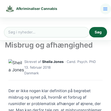
Gå
til
Afkriminaliser Cannabis
indholdet
Søg
Søg
efter:
Misbrug og afhængighed
Skrevet af
Sheila Jones
· Cand. Psych. PhD
13. februar 2018
Danmark
Der er ikke nogen klar definition på begrebet
misbrug og synet på, hvornår et forbrug af
rusmidler er problematisk afhænger af øjnene, der
ser. Man kan derfor tale om, at misbrugsproblemer